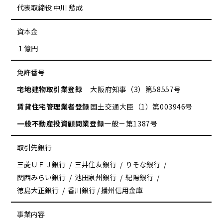
代表取締役 中川 愁成
資本金
１億円
免許番号
宅地建物取引業登録
大阪府知事（3）第58557号
賃貸住宅管理業者登録
国土交通大臣（1）第003946号
一般不動産投資顧問業登録
一般－第1387号
取引先銀行
三菱ＵＦＪ銀行
三井住友銀行
りそな銀行
関西みらい銀行
池田泉州銀行
紀陽銀行
徳島大正銀行
香川銀行 / 播州信用金庫
事業内容